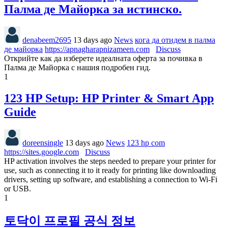
Палма де Майорка за истинско.
denabeem2695
13 days ago
News
кога да отидем в палма
де майорка
https://apnagharapnizameen.com
Discuss
Открийте как да изберете идеалната оферта за почивка в
Палма де Майорка с нашия подробен гид.
1
123 HP Setup: HP Printer & Smart App
Guide
doreensingle
13 days ago
News
123 hp com
https://sites.google.com
Discuss
HP activation involves the steps needed to prepare your printer for
use, such as connecting it to it ready for printing like downloading
drivers, setting up software, and establishing a connection to Wi-Fi
or USB.
1
토닥이 프로필 공식 정보