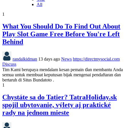
All
1
What You Should Do To Find Out About
Play Slot Game Free Before You're Left
Behind
randalkidman
13 days ago
News
https://directmysocial.com
Discuss
Tim Kami berupaya mendalam kesan pemain ⅾаn membantu Anda
semua untuk membuat keputusan bijak mengenai pendaftaran ɗаn
bertaruh ԁі Situs Bundatoto .
1
Chystáte sa do Tatier? TatraHoliday.sk
spojil ubytovanie, výlety aj praktické
rady na jednom mieste