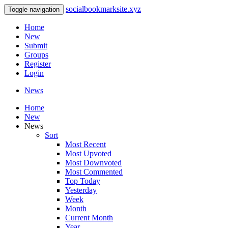
socialbookmarksite.xyz
Toggle navigation
Home
New
Submit
Groups
Register
Login
News
Home
New
News
Sort
Most Recent
Most Upvoted
Most Downvoted
Most Commented
Top Today
Yesterday
Week
Month
Current Month
Year