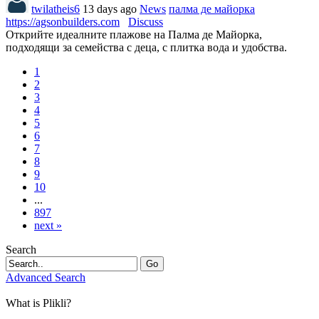
twilatheis6
13 days ago
News
палма де майорка
https://agsonbuilders.com
Discuss
Открийте идеалните плажове на Палма де Майорка,
подходящи за семейства с деца, с плитка вода и удобства.
1
2
3
4
5
6
7
8
9
10
...
897
next »
Search
Go
Advanced Search
What is Plikli?