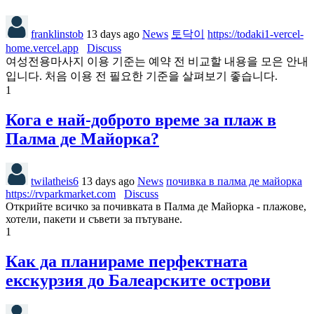
franklinstob
13 days ago
News
토닥이
https://todaki1-vercel-
home.vercel.app
Discuss
여성전용마사지 이용 기준는 예약 전 비교할 내용을 모은 안내
입니다. 처음 이용 전 필요한 기준을 살펴보기 좋습니다.
1
Кога е най-доброто време за плаж в
Палма де Майорка?
twilatheis6
13 days ago
News
почивка в палма де майорка
https://rvparkmarket.com
Discuss
Открийте всичко за почивката в Палма де Майорка - плажове,
хотели, пакети и съвети за пътуване.
1
Как да планираме перфектната
екскурзия до Балеарските острови