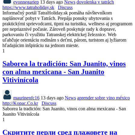
evonnegariep
13 days ago
News
dovolenka v tatrách
https://www.tatraholiday.sk
Discuss
Informačný portál TatraHoliday.sk pomáha návštevníkom
naplánovať pobyt v Tatrách. Prepája ponuky ubytovania s
praktickými sprievodcami, tipmi na turistiku, wellness aj programom
pre nepriaznivé počasie. Zároveň poskytuje rady k doprave,
parkovaniu či využitiu Tatranskej elektrickej železnice. Web
uľahčuje orientáciu rodinám s deťmi, párom, turistom aj lyžiarom
hľadajúcim inšpiráciu na jednom mieste.
1
Saborea la tradición: San Juanito, vinos
con alma mexicana - San Juanito
Vitivinícola
maurinenfc16
13 days ago
News
aprender sobre vino méxico
http://Kopac.Co.kr
Discuss
Saborea la tradición: San Juanito, vinos con alma mexicana - San
Juanito Vitivinícola
1
Скритите перли сред плажовете на